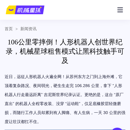
首页
>
新闻资讯
106公里零摔倒！人形机器人创世界纪
录，机械星球租售模式让黑科技触手可
及
近日，远征
人形机器人火遍全网！从苏州东方之门到上海外滩，它
106.286
“
顶着复杂路况、夜间弱光，硬生生走完
公里，拿下
人形
”
“
机器人行走最远距离
吉尼斯世界纪录认证。更绝的是，这台
原厂
”
“
”
直出
的机器人全程零改装、没穿
运动鞋
，仅足底橡胶层轻微磨
30
损，而随行工作人员却累到有人脚痛、有人生病，一天
公里的强
度让壮汉都扛不住。