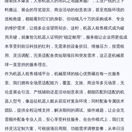
随着技术爆发，人形机器人的用武之地越来越广，工业产线的上下
料搬运、展会的导览迎宾、商业活动的创意表演，甚至危险环境的
巡检救援，都能看到它们的身影。但动辄几十万的采购成本、专业
的维护需求，让很多企业望而却步。这时，机器人
租售
模式成为破
“
”
局关键，就像智元机器人证明的
稳定耐用
，服务能让企业用更低成
本享受到前沿科技的红利，无需承担设备折旧、维修压力，按需租
用、灵活调配，完美适配各类短期项目和突发需求，这正是机械星
球一直坚持的服务理念。
作为机器人租售领域平台，机械星球的核心优势藏在每一次服务
里。我们拥有全场景适配能力，覆盖、文旅、商业等多元场景，无
论是展会引流、产线辅助还是活动创意表演，都能匹配到适配的机
器人型号，像远征机器人般从容应对复杂环境；同时配备专属技术
团队，提供全程运维支持，解决期间的调试、操作难题，让企业无
需额外配备专业人员，安心享受科技服务。在合作模式上，我们支
持灵活定制方案，可根据项目周期、功能需求调整套餐，从单日活