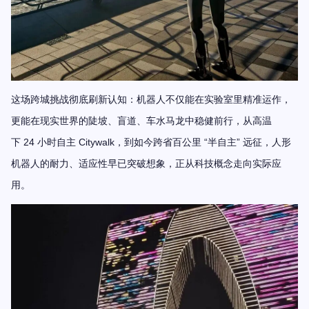
这场跨城挑战彻底刷新认知：机器人不仅能在实验室里精准运作，
更能在现实世界的陡坡、盲道、车水马龙中稳健前行，从
高温
24
Citywalk
“
”
下
小时自主
，到如今跨省百公里
半自主
远征，人形
机器人的耐力、适应性早已突破想象，正从科技概念走向实际应
用。