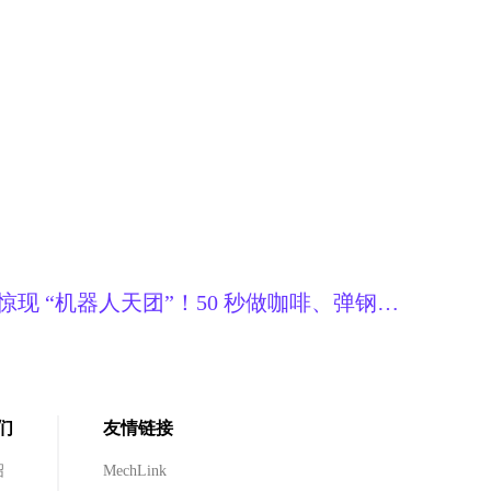
惊现 “机器人天团”！50 秒做咖啡、弹钢
让普通人也能轻松拥有？
们
友情链接
绍
MechLink