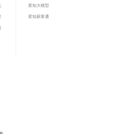
化
星知大模型
程
星知获客通
们
2号