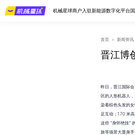
机械星球
商户入驻
新能源
数字化平台
国
首页
>
新闻资讯
晋江博
昨日，晋江国际会
区的人形机器人，直
染着棕色头发的女
足互动；1.70 
这些 “身怀绝技”
旅等场景大显身手