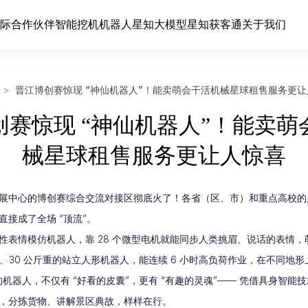
际合作伙伴
智能挖机
机器人
星知大模型
星知获客通
关于我们
>
晋江博创赛惊现 “神仙机器人”！能卖萌会干活机械星球租售服务更让
创赛惊现 “神仙机器人”！能卖萌
械星球租售服务更让人惊喜
展中心的博创赛综合交流对接区彻底火了！各省（区、市）和重点高校的
接成了全场 “顶流”。
性表情模仿机器人，靠 28 个微型电机就能同步人类挑眉、说话的表情，
米高、30 公斤重的站立人形机器人，能连续 6 小时高负荷作业，在不同地
 的机器人，不仅有 “好看的皮囊”，更有 “有趣的灵魂”—— 凭借具身智能
，分拣货物、讲解景区典故，样样在行。