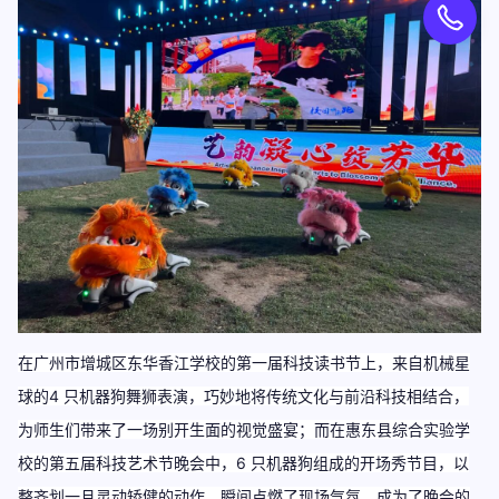
在
广州市增城区东华香江学校
的第一届科技读书节上，来自机械星
球的
4 只机器狗
舞狮表演，巧妙地将传统文化与前沿科技相结合，
为师生们带来了一场别开生面的视觉盛宴；
而在
惠东县综合实验学
校
的第五届科技艺术节晚会中，
6 只机器狗
组成的开场秀节目，以
整齐划一且灵动矫健的动作，瞬间点燃了现场气氛，成为了晚会的