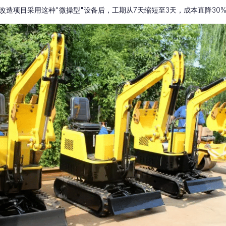
改造项目采用这种"微操型"设备后，工期从7天缩短至3天，成本直降30