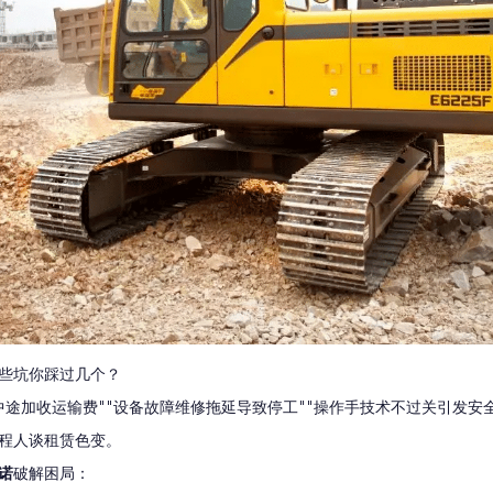
些坑你踩过几个？
中途加收运输费""设备故障维修拖延导致停工""操作手技术不过关引发安全
程人谈租赁色变。
诺
破解困局：