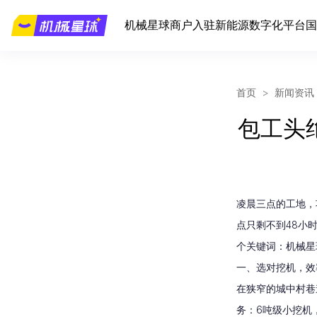
机械星球
商户入驻
新能源
数字化平台
国
首页
>
新闻资讯
包工头
凌晨三点的工地，
点只剩不到48小
个关键词：
机械星
一、选对挖机，效
在狭窄的城中村巷
务
：6吨级小挖机