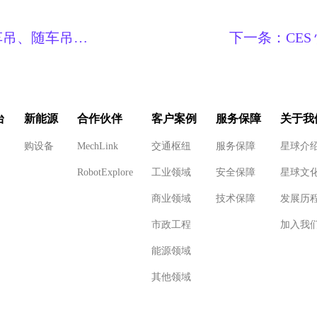
车吊、随车吊租
下一条：
CE
淇淋，机械星
台
新能源
合作伙伴
客户案例
服务保障
关于我
购设备
MechLink
交通枢纽
服务保障
星球介
RobotExplore
工业领域
安全保障
星球文
商业领域
技术保障
发展历
市政工程
加入我
能源领域
其他领域