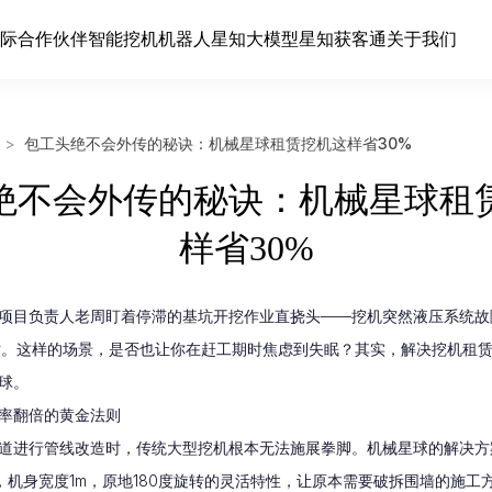
际合作伙伴
智能挖机
机器人
星知大模型
星知获客通
关于我们
>
包工头绝不会外传的秘诀：机械星球租赁挖机这样省30%
绝不会外传的秘诀：机械星球租
样省30%
项目负责人老周盯着停滞的基坑开挖作业直挠头——挖机突然液压系统故
时。这样的场景，是否也让你在赶工期时焦虑到失眠？其实，解决挖机租
球
。
率翻倍的黄金法则
道进行管线改造时，传统大型挖机根本无法施展拳脚。机械星球的解决方
，机身宽度1m，原地180度旋转的灵活特性，让原本需要破拆围墙的施工