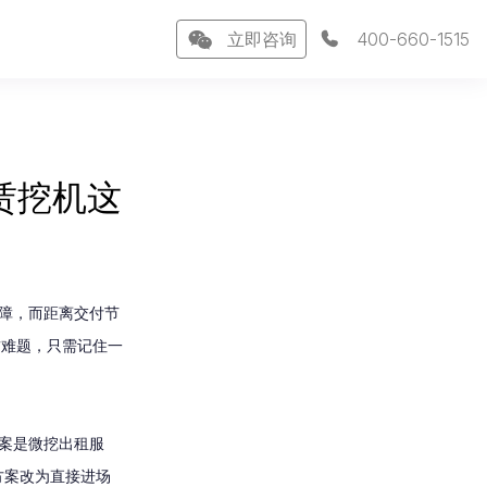
立即咨询
400-660-1515
赁挖机这
障，而距离交付节
赁难题，只需记住一
案是
微挖出租服
方案改为直接进场