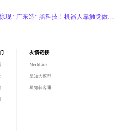
S 惊现 “广东造” 黑科技！机器人靠触觉做冰
球让你轻松对接前沿
们
友情链接
绍
MechLink
化
星知大模型
程
星知获客通
们