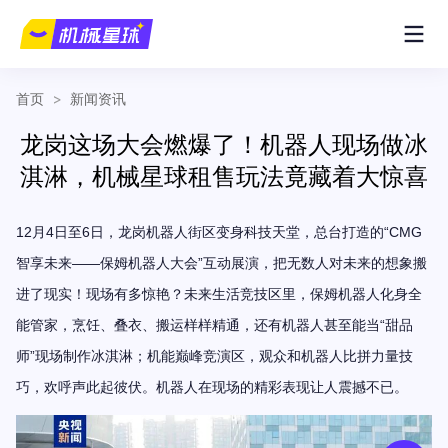
首页
>
新闻资讯
龙岗这场大会燃爆了！机器人现场做冰
淇淋，机械星球租售玩法竟藏着大惊喜
1
2
4
6
“CMG
月
日至
日，龙岗机器人街区变身科技天堂，总台打造的
——
”
智享未来
保姆机器人大会
互动展演，把无数人对未来的想象搬
进了现实！现场有多惊艳？未来生活竞技区里，保姆机器人化身全
“
能管家，烹饪、叠衣、搬运样样精通，
还有机器人
甚至能当
甜品
”
师
现场制作冰淇淋；机能巅峰竞演区，观众和机器人比拼力量技
巧，欢呼声此起彼伏
。
机器人在现场的精彩表现让人震撼不已。