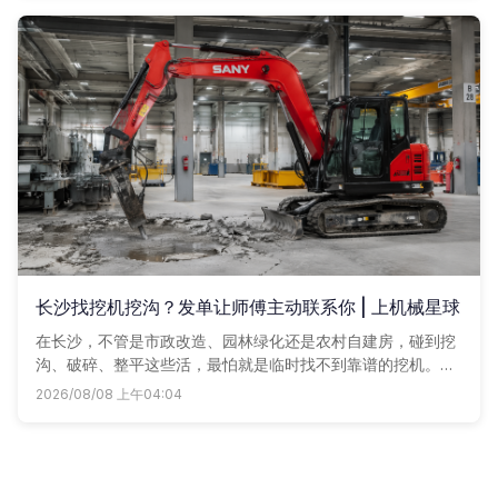
长沙找挖机挖沟？发单让师傅主动联系你 | 上机械星球
在长沙，不管是市政改造、园林绿化还是农村自建房，碰到挖
沟、破碎、整平这些活，最怕就是临时找不到靠谱的挖机。路
边等车不是没人接就是价格虚高。其实找挖机没那么麻烦，最
2026/08/08 上午04:04
省心的解决方案就是直接上机械星球，附近的挖机，都可以一
键租赁。随手发个单子，让车老板主动来报价，谁家车好、价
实在，一目了然。