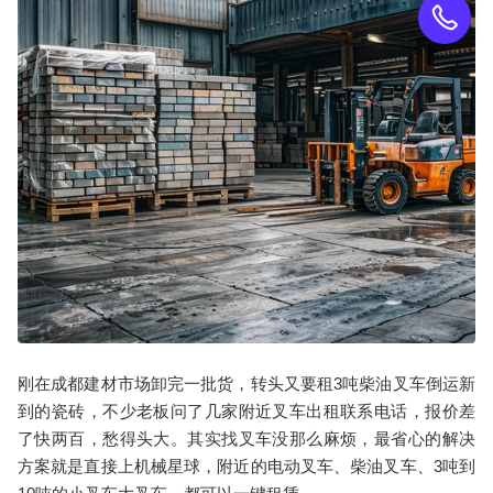
刚在成都建材市场卸完一批货，转头又要租3吨柴油叉车倒运新
到的瓷砖，不少老板问了几家附近叉车出租联系电话，报价差
了快两百，愁得头大。其实找叉车没那么麻烦，最省心的解决
方案就是直接上机械星球，附近的电动叉车、柴油叉车、3吨到