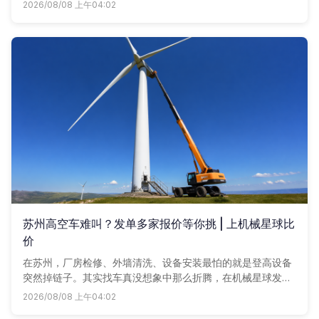
复杂，咱们机械星球上一键发个需求，周边的高空车商户立马
2026/08/08 上午04:02
给你报价，比价比服务，谁合适用谁的。
苏州高空车难叫？发单多家报价等你挑 | 上机械星球比
价
在苏州，厂房检修、外墙清洗、设备安装最怕的就是登高设备
突然掉链子。其实找车真没想象中那么折腾，在机械星球发个
单子，附近师傅抢着报价，要什么车、用多久，比比价再定，
2026/08/08 上午04:02
省心省钱。