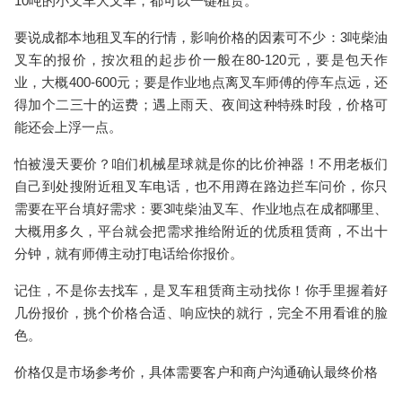
10吨的小叉车大叉车，都可以一键租赁。
要说成都本地租叉车的行情，影响价格的因素可不少：3吨柴油
叉车的报价，按次租的起步价一般在80-120元，要是包天作
业，大概400-600元；要是作业地点离叉车师傅的停车点远，还
得加个二三十的运费；遇上雨天、夜间这种特殊时段，价格可
能还会上浮一点。
怕被漫天要价？咱们机械星球就是你的比价神器！不用老板们
自己到处搜附近租叉车电话，也不用蹲在路边拦车问价，你只
需要在平台填好需求：要3吨柴油叉车、作业地点在成都哪里、
大概用多久，平台就会把需求推给附近的优质租赁商，不出十
分钟，就有师傅主动打电话给你报价。
记住，不是你去找车，是叉车租赁商主动找你！你手里握着好
几份报价，挑个价格合适、响应快的就行，完全不用看谁的脸
色。
价格仅是市场参考价，具体需要客户和商户沟通确认最终价格