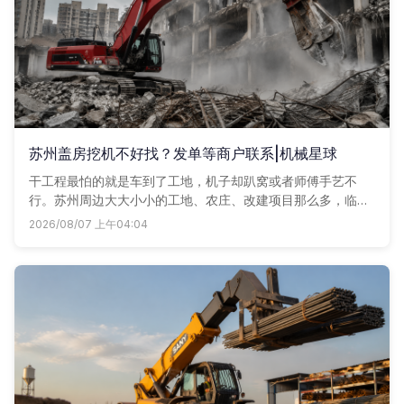
苏州盖房挖机不好找？发单等商户联系|机械星球
干工程最怕的就是车到了工地，机子却趴窝或者师傅手艺不
行。苏州周边大大小小的工地、农庄、改建项目那么多，临时
想找一台靠谱挖机，往往电话打了七八个还没着落。其实现在
2026/08/07 上午04:04
很多老板都在用机械星球发单，附近的车老板直接报价联系
你，省时又省心。