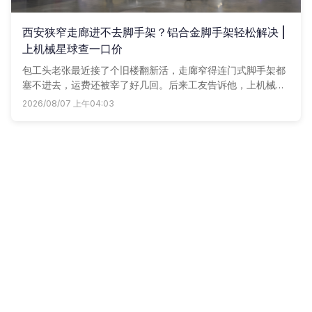
西安狭窄走廊进不去脚手架？铝合金脚手架轻松解决 |
上机械星球查一口价
包工头老张最近接了个旧楼翻新活，走廊窄得连门式脚手架都
塞不进去，运费还被宰了好几回。后来工友告诉他，上机械星
球租铝合金脚手架，全城一口价，轮子踏板全配齐，手机点一
2026/08/07 上午04:03
点直接送到工地，再没误过事。