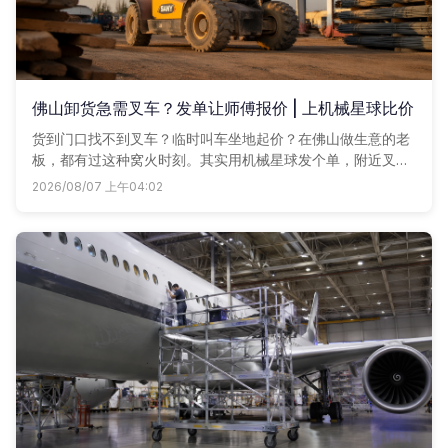
佛山卸货急需叉车？发单让师傅报价 | 上机械星球比价
货到门口找不到叉车？临时叫车坐地起价？在佛山做生意的老
板，都有过这种窝火时刻。其实用机械星球发个单，附近叉车
商户直接联系你，省时省钱。
2026/08/07 上午04:02