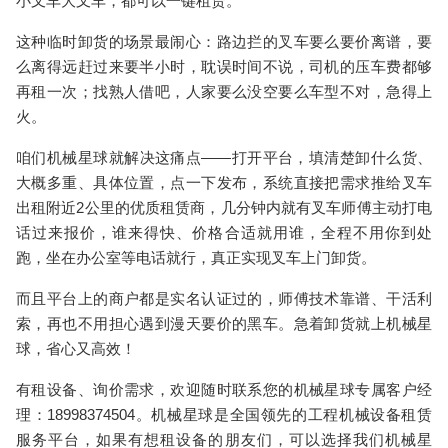
小叉车大叉车，都可以一键租赁。
这种临时卸货的场景最闹心：路边拦的叉车要么要价离谱，要
么离得远赶过来要半小时，耽误时间不说，司机的压车费都够
再租一次；找熟人借吧，人家要么没空要么车型不对，急得上
火。
咱们机械星球就解决这痛点——打开平台，填清楚卸什么货、
大概多重、具体位置，点一下发布，系统直接把需求推给叉车
出租附近2公里的优质租赁商，几分钟内就有叉车师傅主动打电
话过来报价，谁来得快、价格合适就用谁，全程不用你到处
跑，坐在办公室等电话就行，真正实现叉车上门卸货。
而且平台上的商户都是实名认证过的，师傅技术靠谱、干活利
索，再也不用担心遇到漫天要价的黑车。急着卸货就上机械星
球，省心又高效！
有租设备、询价需求，欢迎随时联系您的机械星球专属客户经
理：18998374504。机械星球是全国领先的工程机械设备租赁
服务平台，如果有想租设备的朋友们，可以选择我们机械星