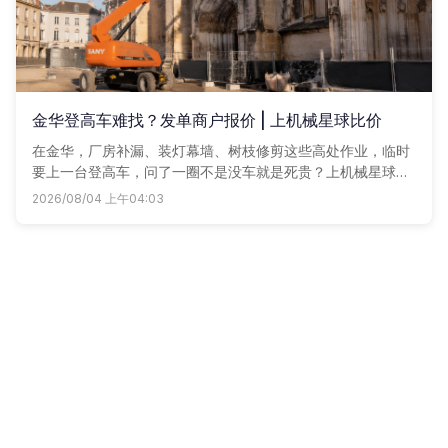
金华登高车难找？发单商户报价 | 上机械星球比价
在金华，厂房补漏、装灯幕墙、树枝修剪这些高处作业，临时
要上一台登高车，问了一圈不是没车就是死贵？上机械星球发
个单子，周边认证车老板直接给你打电话报价，谁价低车况好
2026/08/04 上午04:03
就用谁，省得自己瞎跑。