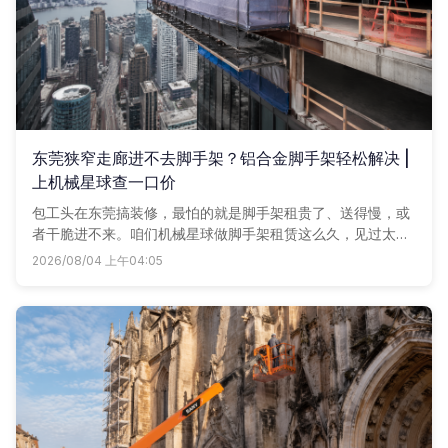
东莞狭窄走廊进不去脚手架？铝合金脚手架轻松解决 |
上机械星球查一口价
包工头在东莞搞装修，最怕的就是脚手架租贵了、送得慢，或
者干脆进不来。咱们机械星球做脚手架租赁这么久，见过太多
老板吃哑巴亏。今天就把铝合金脚手架的好，一次说清楚。
2026/08/04 上午04:05