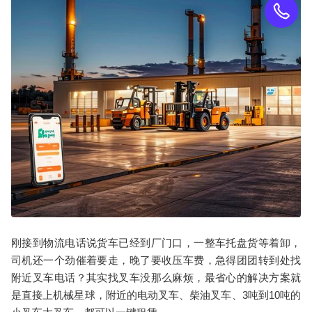
刚接到物流电话说货车已经到厂门口，一整车托盘货等着卸，
司机还一个劲催着要走，晚了要收压车费，急得团团转到处找
附近叉车电话？其实找叉车没那么麻烦，最省心的解决方案就
是直接上机械星球，附近的电动叉车、柴油叉车、3吨到10吨的