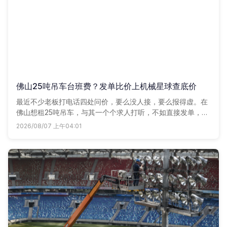
佛山25吨吊车台班费？发单比价上机械星球查底价
最近不少老板打电话四处问价，要么没人接，要么报得虚。在
佛山想租25吨吊车，与其一个个求人打听，不如直接发单，让
附近车老板带着台班费主动找你。
2026/08/07 上午04:01