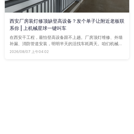
西安厂房装灯修顶缺登高设备？发个单子让附近老板联
系你 | 上机械星球一键叫车
在西安干工程，最怕登高设备跟不上趟。厂房顶灯维修、外墙
补漏、消防管道安装，明明半天的活找车耗两天。咱们机械星
球把周边升降车、曲臂车、高空作业车全搬上线，发个单子，
2026/08/07 上午04:02
商户主动报价，多比一家不踩坑。