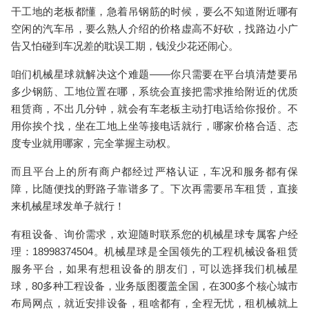
干工地的老板都懂，急着吊钢筋的时候，要么不知道附近哪有
空闲的
汽车吊
，要么熟人介绍的价格虚高不好砍，找路边小广
告又怕碰到车况差的耽误工期，钱没少花还闹心。
咱们机械星球就解决这个难题——你只需要在平台填清楚要吊
多少钢筋、工地位置在哪，系统会直接把需求推给附近的优质
租赁商
，不出几分钟，就会有车老板主动打电话给你报价。不
用你挨个找，坐在工地上坐等接电话就行，哪家价格合适、态
度专业就用哪家，完全掌握主动权。
而且平台上的所有商户都经过严格认证，车况和服务都有保
障，比随便找的野路子靠谱多了。下次再需要
吊车租赁
，直接
来机械星球发单子就行！
有租设备、询价需求，欢迎随时联系您的机械星球专属客户经
理：18998374504。机械星球是全国领先的工程机械设备租赁
服务平台，如果有想租设备的朋友们，可以选择我们机械星
球，80多种工程设备，业务版图覆盖全国，在300多个核心城市
布局网点，就近安排设备，租啥都有，全程无忧，租机械就上