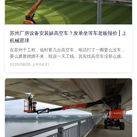
苏州厂房设备安装缺高空车？发单坐等车老板报价 | 上
机械星球
在苏州干工程，临时要几台高空车，电话打了一圈要么没车，
要么磨磨蹭蹭不来，耽误一天工钱。其实找高空车没那么难，
手机上发个需求，周边车老板抢着联系你，自己比价比服务，
2026/08/05 上午04:01
省时又省心。