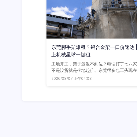
东莞脚手架难租？铝合金架一口价速达 
上机械星球一键租
工地开工，架子迟迟不到位？电话打了七八家
不是没货就是坐地起价。东莞很多包工头现在
换了玩法，直接在机械星球下单铝合金脚手架
2026/08/07 上午04:03
全城一口价，配套轮子踏板全给你配齐，省心
省钱。