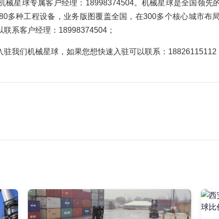
械星球专属客户经理：18998374504。机械星球是全国领
80多种工程设备，业务版图覆盖全国，在300多个核心城市布
客户经理：18998374504；
我们机械星球，如果您想快速入驻可以联系：1882611511