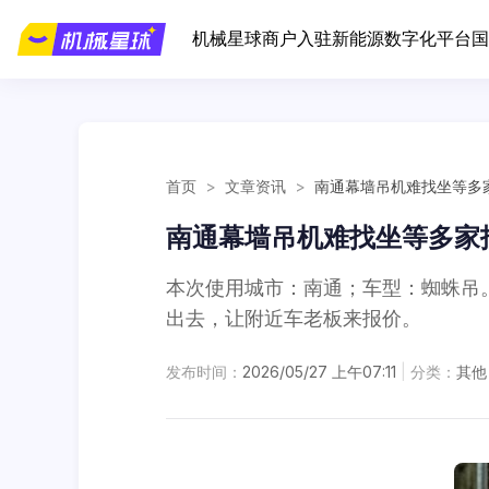
机械星球
商户入驻
新能源
数字化平台
国
首页
>
文章资讯
>
南通幕墙吊机难找坐等多
南通幕墙吊机难找坐等多家
本次使用城市：南通；车型：蜘蛛吊
出去，让附近车老板来报价。
发布时间：
2026/05/27 上午07:11
|
分类：
其他