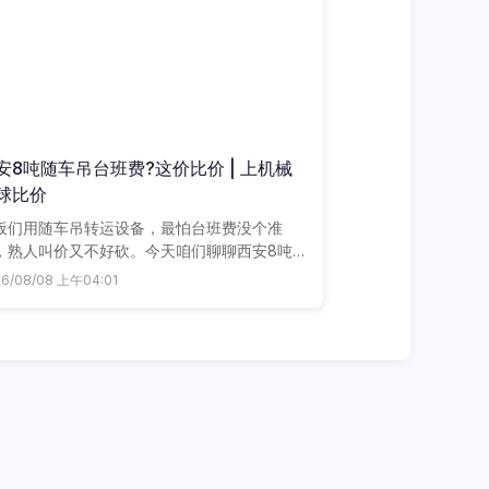
安8吨随车吊台班费?这价比价 | 上机械
球比价
板们用随车吊转运设备，最怕台班费没个准
，熟人叫价又不好砍。今天咱们聊聊西安8吨
车吊最新行情，告诉你怎么让附近车老板主动
26/08/08 上午04:01
实价，一台班能省两百块。