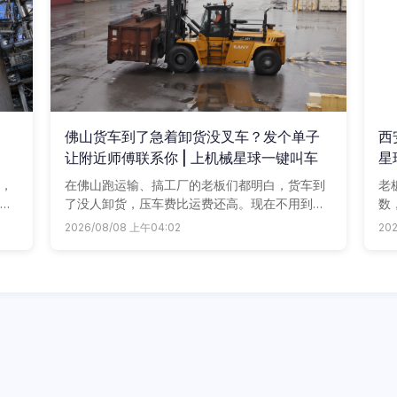
|
佛山货车到了急着卸货没叉车？发个单子
西
让附近师傅联系你 | 上机械星球一键叫车
星
，
在佛山跑运输、搞工厂的老板们都明白，货车到
老
都
了没人卸货，压车费比运费还高。现在不用到处
数
，
打电话求人，上机械星球发个用车单子，附近叉
随
2026/08/08 上午04:02
20
又
车师傅立马给你回电话，多比两家，谁划算用
报
谁。