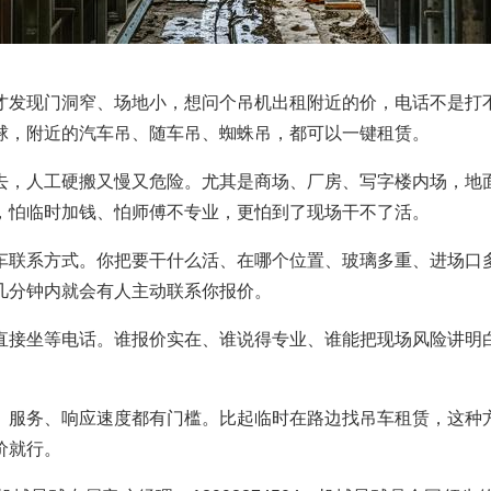
才发现门洞窄、场地小，想问个吊机出租附近的价，电话不是打
球，附近的汽车吊、随车吊、蜘蛛吊，都可以一键租赁。
去，人工硬搬又慢又危险。尤其是商场、厂房、写字楼内场，地
，怕临时加钱、怕师傅不专业，更怕到了现场干不了活。
车联系方式。你把要干什么活、在哪个位置、玻璃多重、进场口
几分钟内就会有人主动联系你报价。
直接坐等电话。谁报价实在、谁说得专业、谁能把现场风险讲明
、服务、响应速度都有门槛。比起临时在路边找吊车租赁，这种
价就行。