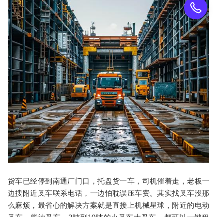
货车已经停到南通厂门口，托盘货一车，司机催着走，老板一
边搜附近叉车联系电话，一边怕耽误压车费。其实找叉车没那
么麻烦，最省心的解决方案就是直接上机械星球，附近的电动