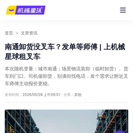
首页
>
文章资讯
南通卸货没叉车？发单等师傅 | 上机械
星球租叉车
本次随机变量：城市南通；场景物流装卸（临时卸货）。货
车到门口、司机催卸货，别满街找电话，发个需求让附近叉
车师傅主动报价更稳。
发布时间：
2026/05/28 上午06:51
|
分类：
其他