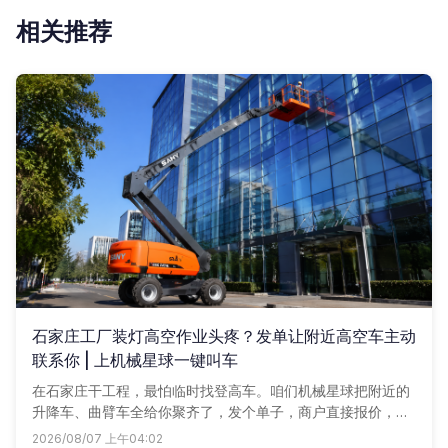
相关推荐
石家庄工厂装灯高空作业头疼？发单让附近高空车主动
联系你 | 上机械星球一键叫车
在石家庄干工程，最怕临时找登高车。咱们机械星球把附近的
升降车、曲臂车全给你聚齐了，发个单子，商户直接报价，谁
家车况好、价格实在就选谁，省得一家家打电话。
2026/08/07 上午04:02