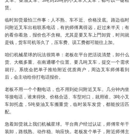
叉车、柴油叉车、3吨到10吨的小叉车大叉车，都可以一键租
赁。
临时卸货最怕三件事：人不熟、车不近、价格没底。路边临时
问附近叉车出租联系电话，有的师傅离得远，赶过来半天；有
的看你着急，报价也不含糊。尤其是要叉车上門卸貨，时间就
是钱，货车司机等久了，压车费、误工费都可能往上加。
咱们机械星球的玩法很简单：老板在平台把活说清楚，卸什么
货、大概多重、在南通哪个位置、要几吨叉车，提交一个需求
就行。系统会把单子推给附近优质商户，周边叉车师傅看到
后，会主动给你打电话报价。
老板不用一个个翻电话，也不用到处问附近叉车。几分钟内坐
等接电话，谁来得快、价格合适、车型对口，就用谁。3吨小叉
车卸托盘，5吨柴油叉车搬重货，临时装车发货，都能按活匹
配。
急着卸货就上我们机械星球。平台商户经过认证，师傅常年干
装卸，路线熟、动作稳、响应快。老板发个单子，附近师傅主