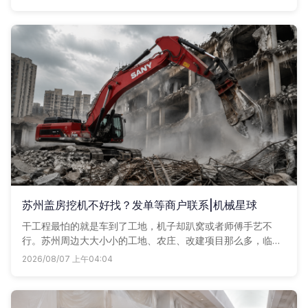
苏州盖房挖机不好找？发单等商户联系|机械星球
干工程最怕的就是车到了工地，机子却趴窝或者师傅手艺不
行。苏州周边大大小小的工地、农庄、改建项目那么多，临时
想找一台靠谱挖机，往往电话打了七八个还没着落。其实现在
2026/08/07 上午04:04
很多老板都在用机械星球发单，附近的车老板直接报价联系
你，省时又省心。