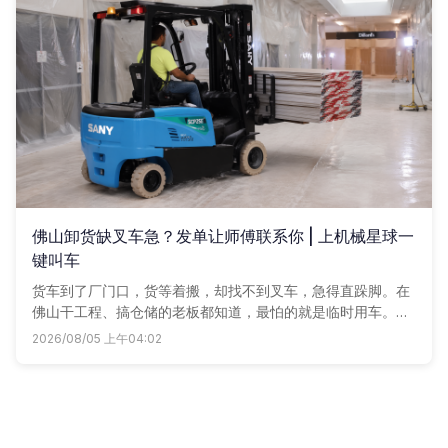
佛山卸货缺叉车急？发单让师傅联系你 | 上机械星球一
键叫车
货车到了厂门口，货等着搬，却找不到叉车，急得直跺脚。在
佛山干工程、搞仓储的老板都知道，最怕的就是临时用车。现
在简单了，咱们机械星球把附近车老板都聚一块儿了，发个单
2026/08/05 上午04:02
子，让师傅们主动找你报价。