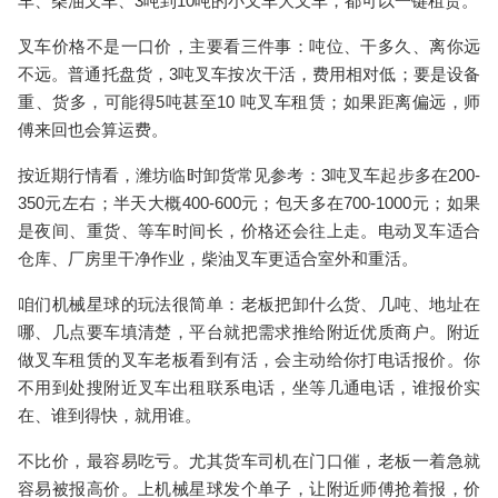
车、柴油叉车、3吨到10吨的小叉车大叉车，都可以一键租赁。
叉车价格不是一口价，主要看三件事：吨位、干多久、离你远
不远。普通托盘货，3吨叉车按次干活，费用相对低；要是设备
重、货多，可能得5吨甚至
10 吨叉车租赁
；如果距离偏远，师
傅来回也会算运费。
按近期行情看，潍坊临时卸货常见参考：3吨叉车起步多在200-
350元左右；半天大概400-600元；包天多在700-1000元；如果
是夜间、重货、等车时间长，价格还会往上走。
电动叉车
适合
仓库、厂房里干净作业，柴油叉车更适合室外和重活。
咱们机械星球的玩法很简单：老板把卸什么货、几吨、地址在
哪、几点要车填清楚，平台就把需求推给附近优质商户。附近
做
叉车租赁
的叉车老板看到有活，会主动给你打电话报价。你
不用到处搜
附近叉车出租联系电话
，坐等几通电话，谁报价实
在、谁到得快，就用谁。
不比价，最容易吃亏。尤其货车司机在门口催，老板一着急就
容易被报高价。上机械星球发个单子，让附近师傅抢着报，价