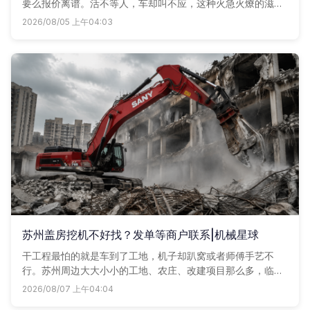
要么报价离谱。活不等人，车却叫不应，这种火急火燎的滋味
谁干谁知道。现在不用愁了，上机械星球发个单子，附近的车
2026/08/05 上午04:03
老板比着价给你回电话，省心又省钱。
苏州盖房挖机不好找？发单等商户联系|机械星球
干工程最怕的就是车到了工地，机子却趴窝或者师傅手艺不
行。苏州周边大大小小的工地、农庄、改建项目那么多，临时
想找一台靠谱挖机，往往电话打了七八个还没着落。其实现在
2026/08/07 上午04:04
很多老板都在用机械星球发单，附近的车老板直接报价联系