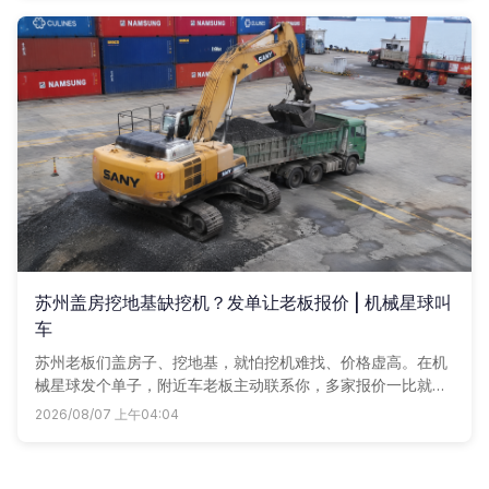
你，省时又省心。
苏州盖房挖地基缺挖机？发单让老板报价 | 机械星球叫
车
苏州老板们盖房子、挖地基，就怕挖机难找、价格虚高。在机
械星球发个单子，附近车老板主动联系你，多家报价一比就知
道底价，省心又省钱。
2026/08/07 上午04:04