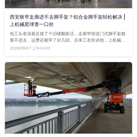
西安狭窄走廊进不去脚手架？铝合金脚手架轻松解决 |
上机械星球查一口价
包工头老张最近接了个旧楼翻新活，走廊窄得连门式脚手架都
塞不进去，运费还被宰了好几回。后来工友告诉他，上机械星
球租铝合金脚手架，全城一口价，轮子踏板全配齐，手机点一
2026/08/07 上午04:03
点直接送到工地，再没误过事。