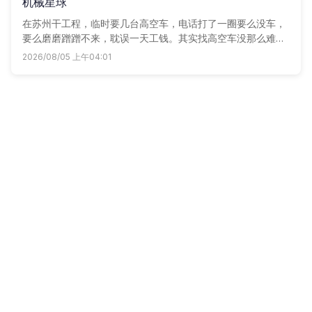
机械星球
在苏州干工程，临时要几台高空车，电话打了一圈要么没车，
要么磨磨蹭蹭不来，耽误一天工钱。其实找高空车没那么难，
手机上发个需求，周边车老板抢着联系你，自己比价比服务，
2026/08/05 上午04:01
省时又省心。