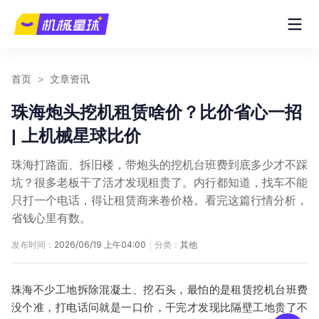
首页
>
文章资讯
珠海炮头挖机租赁啥价？比价省心一招
| 上机械星球比价
珠海打路面、拆旧楼，带炮头的挖机台班费到底多少才不踩
坑？很多老板干了活才发现租贵了。内行都知道，找车不能
只打一个电话，得让租赁商来卷价格。看完这篇行情分析，
省钱心里有数。
发布时间：
2026/06/19 上午04:00
|
分类：
其他
珠海不少工地拆除混凝土、挖石头，最怕的是
租赁挖机
台班费
没个准，打电话问就是一口价，干完才发现比隔壁工地贵了不