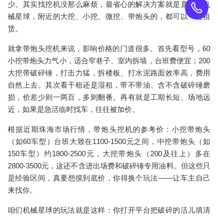
少。其实找
挖机
没那么麻烦，最省心的解决方案就是直接上机
械星球，附近的大挖、小挖、微挖、带炮头的，都可以一键租
赁。
就拿带炮头挖机来说，影响价格的门道很多。首先看型号，60
小挖带炮头力气小，适合窄巷子、室内拆墙，台班费便宜；200
大挖带破碎锤，打击力猛，拆楼板、打水泥路面效率高，费用
自然上去。其次看干租还是湿租，带不带油、含不含破碎锤磨
损，价差少则一两百，多则翻番。再有就是工期长短、场地远
近，如果是急活临时找车，往往被加价。
根据近期珠海市场行情，
带炮头挖机
的参考价：小挖带炮头
（如60车型）台班大致在1100-1500元之间，中挖带炮头（如
150车型）约1800-2500元，大挖带炮头（200及往上）多在
2800-3500元，这还不含进出场费和破碎锤专用油料。但这些只
是经验区间，真要想摸到底价，你得换个玩法——让车主自己
来找你。
咱们机械星球的玩法就是这样：你打开平台把破碎的活儿填清