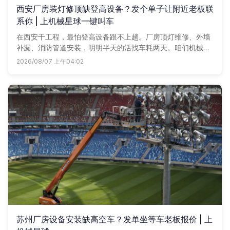
西安厂房装灯修顶缺登高设备？发个单子让附近老板联
系你 | 上机械星球一键叫车
在西安干工程，最怕登高设备跟不上趟。厂房顶灯维修、外墙
补漏、消防管道安装，明明半天的活找车耗两天。咱们机械星
球把周边升降车、曲臂车、高空作业车全搬上线，发个单子，
2026/08/07 上午04:02
商户主动报价，多比一家不踩坑。
苏州厂房设备安装缺高空车？发单坐等车老板报价 | 上