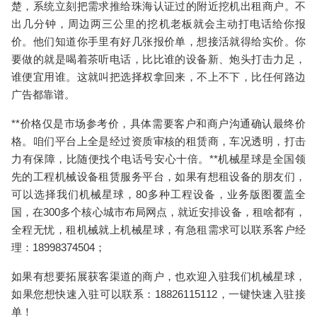
楚，系统立刻把需求推给珠海认证过的
附近挖机出租
商户。不
出几分钟，周边两三公里的挖机老板就会主动打电话给你报
价。他们知道你手里有好几张报价单，想接活就得给实价。你
要做的就是喝着茶听电话，比比谁的设备新、炮头打击力足，
谁便宜用谁。这就叫把选择权拿回来，不上不下，比任何路边
广告都靠谱。
**价格仅是市场参考价，具体需要客户和商户沟通确认最终价
格。咱们平台上全是经过资质审核的租赁商，车况透明，打击
力有保障，比随便找个电话号安心十倍。**机械星球是全国领
先的工程机械设备租赁服务平台，如果有想租设备的朋友们，
可以选择我们机械星球，80多种工程设备，业务版图覆盖全
国，在300多个核心城市布局网点，就近安排设备，租啥都有，
全程无忧，租机械就上机械星球，有急租需求可以联系客户经
理：18998374504；
如果有想要拓展获客渠道的商户，也欢迎入驻我们机械星球，
如果您想快速入驻可以联系：18826115112，一键快速入驻接
单！