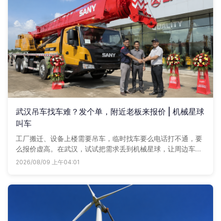
武汉吊车找车难？发个单，附近老板来报价 | 机械星球
叫车
工厂搬迁、设备上楼需要吊车，临时找车要么电话打不通，要
么报价虚高。在武汉，试试把需求丢到机械星球，让周边车老
板主动联系你，比过价再做决定。
2026/08/09 上午04:01