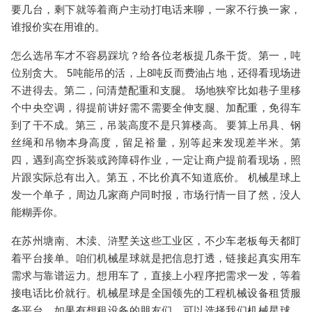
要几台，剩下就等着商户主动打电话来聊，
一家不行换一家，
谁报价实在用谁的
。
怎么选吊车才不容易踩坑？给各位老板提几条干货。
第一，吨
位别贪大。
5吨能吊的活，上8吨反而费油占地，还得看现场进
不进得去。
第二，问清楚配重和支腿。
场地狭窄比如巷子里移
个中央空调，得提前讲好需不需要全伸支腿、加配重，免得车
到了干不成。
第三，吊装高度不是只算楼高。
要算上吊具、钢
丝绳和吊物本身高度，留足裕量，别等起来发现差半米。
第
四，遇到高空拆装或跨障碍作业，一定让商户提前看现场
，照
片跟实际总有出入。
第五，不比价真不知道底价。
机械星球上
发一个单子，周边几家商户同时报，市场行情一目了然，没人
能糊弄你。
在苏州塘南、木渎、浒墅关这些工业区，不少车老板每天都盯
着平台接单。咱们机械星球就是把信息打透，链接起真实用车
需求与靠谱运力。想用车了，直接上小程序把需求一发，等着
接电话比价就行。机械星球是全国领先的工程机械设备租赁服
务平台，如果有想租设备的朋友们，可以选择我们机械星球，