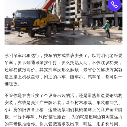
苏州吊车出租
这行，找车的方式早该变变了。以前咱们老板要
吊车，要么翻通讯录挨个打，要么托熟人问，不仅耽误功夫，
还容易被报高价。其实找车没那么麻烦，最省心的解决方案就
是直接上
机械星球
，附近的吊车、随车吊、汽车吊，都可以一
键租赁。
不管你是在虎丘接了个
设备吊装
的活，还是常熟那边要
钢结构
安装
，亦或是吴江
广告牌吊装
，甚至
树木移栽
、
集装箱卸货
、
小厂房的旧设备上楼
，这些场景咱们机械星球上的商户全都能
接。平台不养车，只做“信息撮合”，为的就是把周边有闲置运力
的车老板推给你。你只管把需求发出来，吨位、用多长时间、