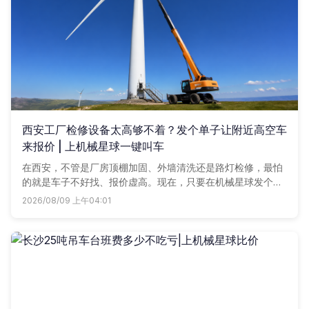
西安工厂检修设备太高够不着？发个单子让附近高空车
来报价 | 上机械星球一键叫车
在西安，不管是厂房顶棚加固、外墙清洗还是路灯检修，最怕
的就是车子不好找、报价虚高。现在，只要在机械星球发个单
子，附近几个高空车商户马上带着价格联系你，谁家划算用谁
2026/08/09 上午04:01
家。