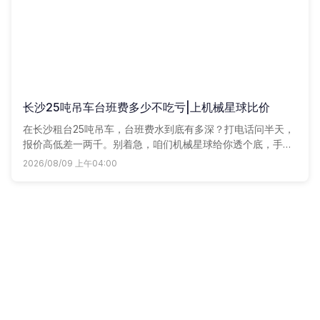
长沙25吨吊车台班费多少不吃亏|上机械星球比价
在长沙租台25吨吊车，台班费水到底有多深？打电话问半天，
报价高低差一两千。别着急，咱们机械星球给你透个底，手把
手教你怎么比价不吃亏。
2026/08/09 上午04:00