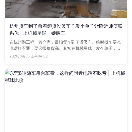
杭州货车到了急着卸货没叉车？发个单子让附近师傅联
系你 | 上机械星球一键叫车
在杭州跑工程、管仓库，最怕货车到了没叉车。临时找车要么
电话打不通，要么报价虚高。其实在机械星球，发个单子，附
近车老板直接报价，谁家合适用谁家，货不等人，车马上到。
2026/08/05 上午04:02