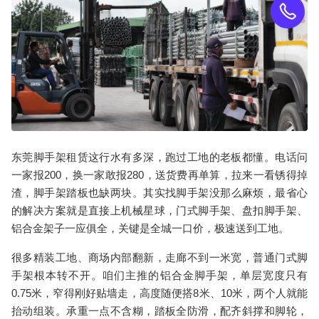
东莞脚手架
租赁这行水有多深，跑过工地的老板都懂。电话问
一家报200，换一家敢报280，送货费再单算，拉来一看锈得掉
渣，
脚手架
踏板也缺两块。其实找
脚手架
没那么麻烦，最省心
的解决方案就是直接上机械星球，门式脚手架、盘扣脚手架、
铝合金架子一应俱全，关键是全城一口价，极速送到工地。
很多精装工地、商场内部翻新，走廊不到一米宽，普通
门式脚
手架
根本转不开。咱们主推的
铝合金脚手架
，单层宽度只有
0.75米，窄得刚好贴墙走，高度随便搭8米、10米，两个人就能
抬动组装。承重一点不含糊，踏板全防滑，配齐斜撑和脚轮，