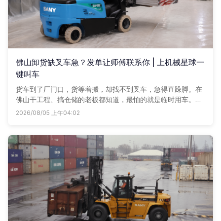
佛山卸货缺叉车急？发单让师傅联系你 | 上机械星球一
键叫车
货车到了厂门口，货等着搬，却找不到叉车，急得直跺脚。在
佛山干工程、搞仓储的老板都知道，最怕的就是临时用车。现
在简单了，咱们机械星球把附近车老板都聚一块儿了，发个单
2026/08/05 上午04:02
子，让师傅们主动找你报价。