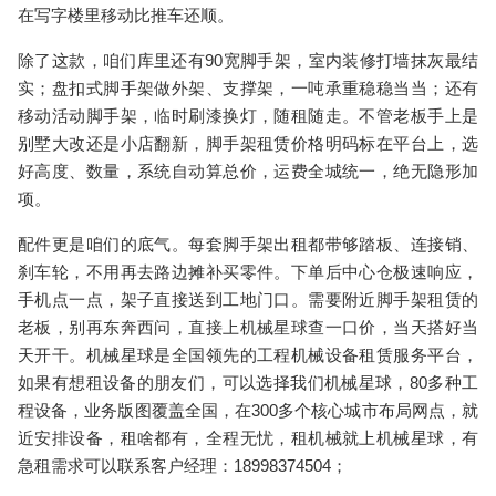
在写字楼里移动比推车还顺。
除了这款，咱们库里还有
90宽脚手架
，室内装修打墙抹灰最结
实；
盘扣式脚手架
做外架、支撑架，一吨承重稳稳当当；还有
移动活动脚手架
，临时刷漆换灯，随租随走。不管老板手上是
别墅大改还是小店翻新，
脚手架租赁价格
明码标在平台上，选
好高度、数量，系统自动算总价，运费全城统一，绝无隐形加
项。
配件更是咱们的底气。每套
脚手架出租
都带够踏板、连接销、
刹车轮，不用再去路边摊补买零件。下单后中心仓极速响应，
手机点一点，架子直接送到工地门口。需要
附近脚手架租赁
的
老板，别再东奔西问，直接上机械星球查一口价，当天搭好当
天开干。机械星球是全国领先的工程机械设备租赁服务平台，
如果有想租设备的朋友们，可以选择我们机械星球，80多种工
程设备，业务版图覆盖全国，在300多个核心城市布局网点，就
近安排设备，租啥都有，全程无忧，租机械就上机械星球，有
急租需求可以联系客户经理：18998374504；