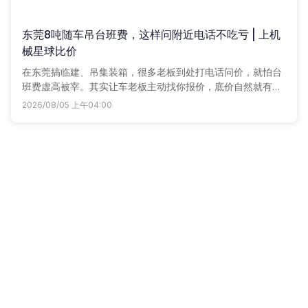
东莞8吨随车吊台班费，这样问附近电话不吃亏 | 上机
械星球比价
在东莞搞临建、吊集装箱，很多老板到处打电话问价，就怕台
班费虚高被宰。其实让车老板主动找你报价，底价自然就有
了。
2026/08/05 上午04:00