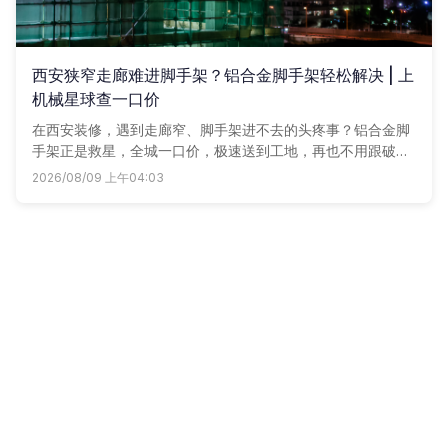
西安狭窄走廊难进脚手架？铝合金脚手架轻松解决 | 上
机械星球查一口价
在西安装修，遇到走廊窄、脚手架进不去的头疼事？铝合金脚
手架正是救星，全城一口价，极速送到工地，再也不用跟破损
钢架和隐形运费斗智斗勇。
2026/08/09 上午04:03