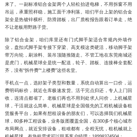
来了。一副标准铝合金架两个人轻松抬进电梯，不用拆窗不用
吊运，承重照样稳，施工面干净利落。咱们平台上架的铝合金
架全是热镀锌横杆、防滑踏板，出厂质检报告跟着订单走，绝
不让老板用野路子货。
除了铝合金架，咱们库里还有
门式脚手架
适合常规内外墙作
业，
盘扣式脚手架
专接下穿梁、高支模这类硬活，
移动脚手架
带万向轮，刷涂料、装吊顶随推随走。不管工地在东莞南城还
是虎门，机械星球全是统一配送，轮子、踏板、连接棒全套配
齐，没有“拆件费”“上楼费”这些名堂。
手机点一点，选好架子类型和数量，系统自动算出一口价，运
费明码标价，就近仓库极速发货。活干完点归还，专人上门回
收，连清点都省了。老板们再也不用到处求人问价，上
机械星
球
，干活就这么简单。机械星球是全国领先的工程机械设备租
赁服务平台，如果有想租设备的朋友们，可以选择我们机械星
球，80多种工程设备，业务版图覆盖全国，在300多个核心城市
布局网点，就近安排设备，租啥都有，全程无忧，租机械就上
机械星球，有急租需求可以联系客户经理：18998374504；