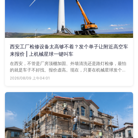
西安工厂检修设备太高够不着？发个单子让附近高空车
来报价 | 上机械星球一键叫车
在西安，不管是厂房顶棚加固、外墙清洗还是路灯检修，最怕
的就是车子不好找、报价虚高。现在，只要在机械星球发个单
子，附近几个高空车商户马上带着价格联系你，谁家划算用谁
2026/08/09 上午04:01
家。