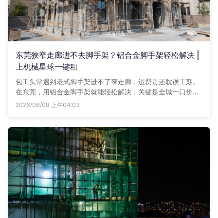
东莞狭窄走廊进不去脚手架？铝合金脚手架轻松解决 |
上机械星球一键租
包工头常遇到老式脚手架进不了窄走廊，运费贵还耽误工期。
在东莞，用铝合金脚手架就能轻松解决，关键是全城一口价，
配件齐全，手机点一点马上送到工地，让施工不再为难。
2026/08/08 上午04:03