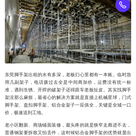
东莞脚手架出租
的水有多深，老板们心里都有一本账。临时急
用几副架子，电话拨过去全是中间商加价，运费没有统一标
准，遇到生锈、开焊的破架子还得跟车老板扯皮。其实找脚手
架没那么麻烦，最省心的解决方案就是直接上
机械星球
，门式
脚手架、盘扣脚手架、铝合金架子一应俱全，关键是全城一口
价，极速送到工地。
老小区翻新、商场铺面装修，最头疼的就是
狭窄走廊进不去
，
普通钢架要拆散又怕丢件，这时候
铝合金脚手架
的优势就显出