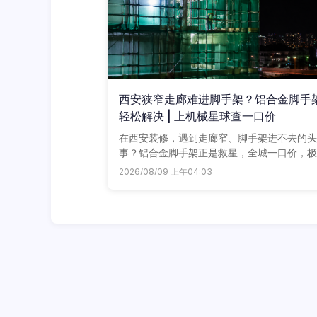
西安狭窄走廊难进脚手架？铝合金脚手
轻松解决 | 上机械星球查一口价
在西安装修，遇到走廊窄、脚手架进不去的头
事？铝合金脚手架正是救星，全城一口价，极
送到工地，再也不用跟破损钢架和隐形运费斗
2026/08/09 上午04:03
斗勇。