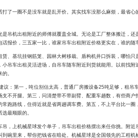
话打了一圈不是没车就是乱开价。其实找车没那么麻烦，最省心
光是
吊机出租附近
的师傅就覆盖全城。无论是工厂整体搬迁，还
电话报价，三五家一比，谁家
吊车出租附近价格
更实在，谁的
随
租赁
、基坑挂钢筋笼、园林大树移栽、盾构机井口拆装，哪怕只
，
小吊车出租
灵活进场，
自吊车随车附近
到货就能用。以前找
附
来的。
建议：第一，吨位别估太高，普通厂房搬设备25吨足够，
租吊
场支不开腿。第三，问清楚带不带副臂、配重车趟数，有些商户
的常跑路线，住得近就是省两趟调车费。第五，不上平台比一圈
话选最顺眼的。
车吊
，上机械星球发个单子，
吊车出租价格
摆出来任你挑。
附近
叫到碗里来，帮你把钱省在暗处。机械星球是全国领先的工程机