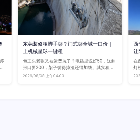
架
东莞装修租脚手架？门式架全城一口价｜
西
上机械星球一键租
让
车
疼
包工头老张又被运费坑了？电话里说好50，送到
在
速
张口要200，架子锈得掉渣还得加钱。其实租脚
灯
智
手架没那么烧脑，上机械星球，门式脚手架、盘
在
2026/08/08 上午04:03
20
扣架、铝合金架全城一口价，配件齐整，点一点
商
送到工地，东莞老板都在悄悄用。