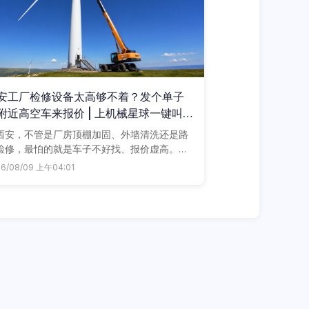
安工厂检修设备太高够不着？发个单子
附近高空车来报价 | 上机械星球一键叫
西安，不管是厂房顶棚加固、外墙清洗还是路
检修，最怕的就是车子不好找、报价虚高。现
，只要在机械星球发个单子，附近几个高空车
26/08/09 上午04:01
户马上带着价格联系你，谁家划算用谁家。