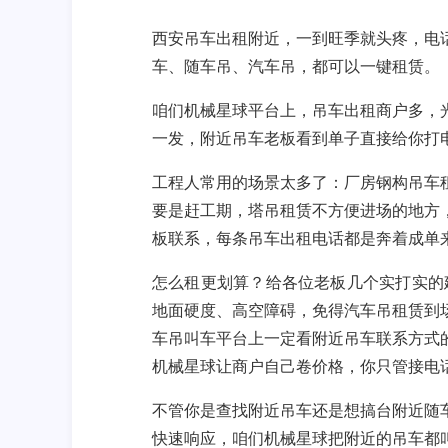
西安吊车出租附近
，一到旺季就头疼，电
车、随车吊、汽车吊，都可以一键租赁。
咱们机械星球平台上，
吊车出租
商户多，
一发，
附近吊车
老板看到单子直接给你打
工程人常用的场景太多了：厂房钢构
吊车
要是赶工期，
塔吊租赁
不方便进场的地方
板
联系，每条
吊车出租电话
都是奔着成单
怎么租更划算？给各位老板几个实打实的
地面硬度、高空障碍，免得
汽车吊租赁
到
车吊叫车平台
上一定看
附近吊车联系方式
机械星球让商户自己卷价格，你只管接电
不管你是
查找附近吊车
还是想搞台
附近随
快速响应，咱们机械星球把
附近的吊车
都