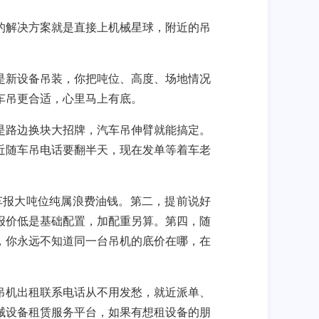
的解决方案就是直接上机械星球，附近的吊
是新设备
吊装
，你把吨位、高度、场地情况
车吊
更合适，心里马上有底。
是路边换块大招牌，
汽车吊
伸臂就能搞定。
近随车吊电话
要翻半天，现在发单等着
车老
车
报大吨位纯属浪费油钱。第二，提前说好
报价低是基础配置，加配重另算。第四，
随
，你永远不知道同一台
吊机
的底价在哪，在
吊机出租联系电话
从不用发愁，就近派单、
械设备租赁服务平台，如果有想租设备的朋