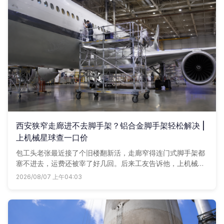
西安狭窄走廊进不去脚手架？铝合金脚手架轻松解决 |
上机械星球查一口价
包工头老张最近接了个旧楼翻新活，走廊窄得连门式脚手架都
塞不进去，运费还被宰了好几回。后来工友告诉他，上机械星
球租铝合金脚手架，全城一口价，轮子踏板全配齐，手机点一
2026/08/07 上午04:03
点直接送到工地，再没误过事。