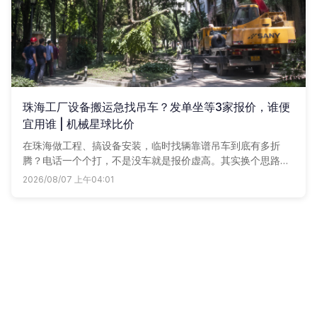
珠海工厂设备搬运急找吊车？发单坐等3家报价，谁便
宜用谁 | 机械星球比价
在珠海做工程、搞设备安装，临时找辆靠谱吊车到底有多折
腾？电话一个个打，不是没车就是报价虚高。其实换个思路，
让车老板主动找咱们，那感觉就完全不一样了。
2026/08/07 上午04:01