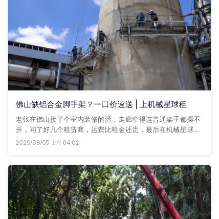
佛山缺铝合金脚手架？一口价速送 | 上机械星球租
老张在佛山接了个室内装修的活，走廊窄得连普通架子都摆不
开，问了好几个租赁商，运费比租金还贵，最后在机械星球点
了几下，铝合金脚手架连踏板带轮子半小时送到，省心又省
2026/08/05 上午04:02
钱。