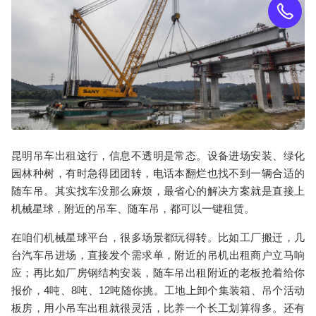
昆明吊车出租
这行，信息不透明是常态。设备进场安装、绿化
园林种树，有时急得团团转，电话本翻烂也找不到一辆合适的
随车吊
。其实找车没那么麻烦，最省心的解决方案就是直接上
机械星球，附近的
吊车
、
随车吊
，都可以一键租赁。
在咱们机械星球平台，很多场景都玩得转。比如工厂搬迁，几
台
汽车吊
进场，直接发个需求单，附近的
吊机出租
商户立马响
应；再比如厂房钢结构安装，
随车吊出租附近
的老板抢着给你
报价，4吨、8吨、12吨随你挑。工地上卸个集装箱、吊个活动
板房，用
小吊车出租
就很灵活，比养一个长工划算得多。还有