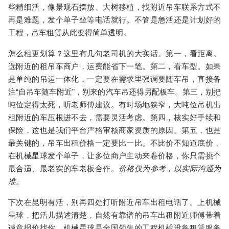
些精细活，像景观石摆放、大树移植，找
附近吊车联系方式
不
再是难题，发个单子坐等电话就行。不管是急活还是计划好的
工程，
吊车租赁
从此变得简单透明。
怎么租更划算？这里有几句老司机的大实话。第一，看距离。
选附近的
租吊车
商户，运费能省下一笔。第二，看车型。如果
是单纯的吊运一体化，一定要在需求里强调要
随车吊
，直接备
注“
自吊车随车附近
”，别来的
汽车吊
还得另配板车。第三，别把
吨位定得太死，听老师傅建议。有时场地狭窄，大吨位
吊机出
租附近
的车压根进不去，需要灵活考虑。第四，核实好手续和
保险，这也是我们平台严格审核商家资质的原因。第五，也是
最关键的，
吊车出租价格
一定要比一比。不比价不知道底价，
在机械星球发个单子，让多位商户主动来卷价格，你只需挑个
最合适、最老实的
车老板
合作。
价格仅为参考，以实际沟通为
准。
下次在昆明有活，别再四处打听
附近吊车出租电话
了。上机械
星球，把活儿描述清楚，自然有靠谱的
吊车出租附近
师傅带着
诚意报价找你。机械星球是全国领先的工程机械设备租赁服务