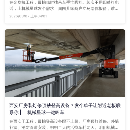
在金华搞工程，最怕临时找吊车手忙脚乱。其实不用四处打电
话，上机械星球发个需求，周围几家商户立马给你报价，谁家
车况好、价格实在，一目了然。咱们机械星球把金华本地吊车
2026/08/07 上午04:01
资源整合起来，随车吊、汽车吊全都有，让老板们省心又省
钱。
西安厂房装灯修顶缺登高设备？发个单子让附近老板联
系你 | 上机械星球一键叫车
在西安干工程，最怕登高设备跟不上趟。厂房顶灯维修、外墙
补漏、消防管道安装，明明半天的活找车耗两天。咱们机械星