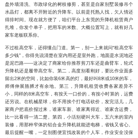
盘外墙清洗、市政绿化的树枝修剪，甚至是自家别墅装修吊个
水晶灯，都离不开
附近的升降车
。以前是托熟人找，欠人情还
得排时间。现在就方便了，咱们平台上东莞的
升降机租赁
商户
扎堆，你发个单子，把用车的米数、大概位置写上，就有好几
家车老板联系你。
不过租高空车，还得懂点门道。第一，别一上来就问“租高空车
多少钱”，你得先说清楚在室内用还是室外跑，地面是水泥地还
是泥巴路——这决定了商家给你推荐
剪刀车
还是
曲臂车
，
轮式
升降机
还是
履带高空车
。第二，高度别看刚好，要比作业面多
留出2米的空间，比如你装6米高的灯，最好叫8米或10米的车，
师傅伸展胳膊才有余地。第三，
升降机租赁收费
各家差异不
小，同样的8米高空车，有按天一口价的，有按小时算的，运费
还另说。在机械星球，你不用挨个打电话砍价，发完活儿，几
家商户把底价报过来，谁家车新、谁家离得近、谁家含运费，
比一比看得一清二楚。第四，小活别硬叫大车，五六米的室内
装修，用那种窄体的
铝合金升降机
就能进电梯，省钱又省心。
最后提醒一嘴，一定别图便宜找改装的个人车，作业安全没保