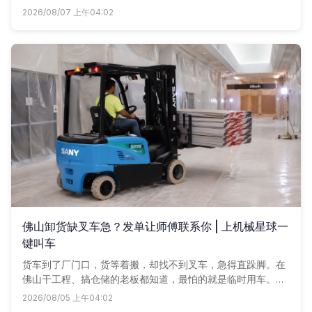
球把周边升降车、曲臂车、高空作业车全搬上线，发个单子，
2026/08/07 上午04:02
商户主动报价，多比一家不踩坑。
佛山卸货缺叉车急？发单让师傅联系你 | 上机械星球一
键叫车
货车到了厂门口，货等着搬，却找不到叉车，急得直跺脚。在
佛山干工程、搞仓储的老板都知道，最怕的就是临时用车。现
在简单了，咱们机械星球把附近车老板都聚一块儿了，发个单
2026/08/05 上午04:02
子，让师傅们主动找你报价。