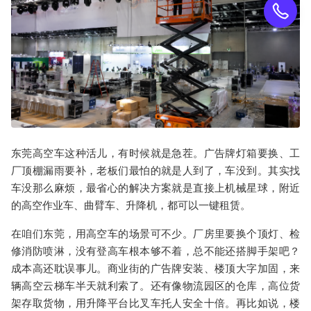
东莞高空车
这种活儿，有时候就是急茬。广告牌灯箱要换、工
厂顶棚漏雨要补，老板们最怕的就是人到了，车没到。其实找
车没那么麻烦，最省心的解决方案就是直接上
机械星球
，附近
的
高空作业车
、
曲臂车
、
升降机
，都可以一键租赁。
在咱们东莞，用高空车的场景可不少。厂房里要换个顶灯、检
修消防喷淋，没有
登高车
根本够不着，总不能还搭脚手架吧？
成本高还耽误事儿。商业街的
广告牌安装
、楼顶大字加固，来
辆
高空云梯车
半天就利索了。还有像物流园区的仓库，高位货
架存取货物，用
升降平台
比叉车托人安全十倍。再比如说，楼