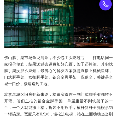
佛山
脚手架
市场鱼龙混杂，不少包工头吃过亏——打电话问一
家报价便宜，结果送过去运费加好几百，架子还掉渣。其实找
脚手架
没那么麻烦，最省心的解决方案就是直接上
机械星球
，
门式脚手架
、
盘扣脚手架
、
铝合金脚手架
一应俱全，关键是全
城一口价，极速送到工地。
就拿老城区旧房翻新来说，楼道窄得连一副
门式脚手架
都转不
开弯。咱们主推的
铝合金脚手架
，单层重量不到铁架子的一
半，一个人就能搬上楼，拆装不用扳手，横杆斜杆全凭楔形销
一锤搞定。宽度只有0.9米，轻松进电梯，站在上面稳稳当当刷