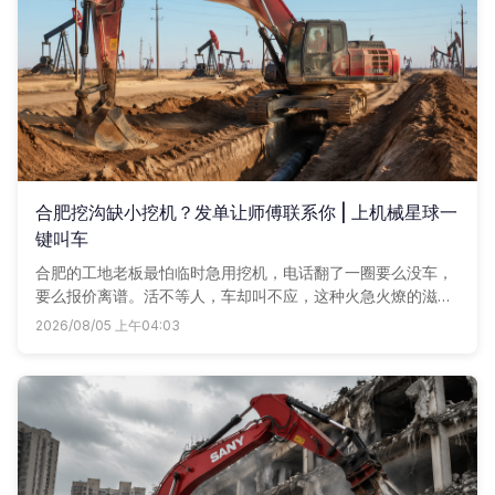
合肥挖沟缺小挖机？发单让师傅联系你 | 上机械星球一
键叫车
合肥的工地老板最怕临时急用挖机，电话翻了一圈要么没车，
要么报价离谱。活不等人，车却叫不应，这种火急火燎的滋味
谁干谁知道。现在不用愁了，上机械星球发个单子，附近的车
2026/08/05 上午04:03
老板比着价给你回电话，省心又省钱。