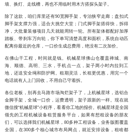
墙、换灯、走线槽，再也不用临时用木方搭探头架子。
除了这款，咱们库里还有
90宽脚手架
，专治狭窄走廊；
盘扣式
脚手架
支撑力强，适合大挑空大堂；
门式脚手架
搭得快，拆得
净，大批量装修项目几天就能周转一轮。所有架体都配好加厚
踏板、带刹车万向轮，你下单写清楚高度和面积，系统自动匹
配离你最近的仓库，一口价生成总费用，绝没有二次加价。
在佛山干工程，时间就是钱。
机械星球
佛山仓覆盖禅城、南
海、顺德、高明、三水，手机点一点，架子两小时内拉到工
地，还送安全绳和防护网。租期灵活，长租更优惠，用完一个
电话就有人上门回收，不用自己守着拆。
各位老板，别再去马路市场淘烂架子了，上
机械星球
，选
铝合
金脚手架
，全城一口价，运费透明，架子跟新的一样。现在就
微信搜“机械星球”小程序，看看你工地的报价。机械星球是全国
领先的工程机械设备租赁服务平台，如果有想租设备的朋友
们，可以选择我们机械星球，80多种工程设备，业务版图覆盖
全国，在300多个核心城市布局网点，就近安排设备，租啥都