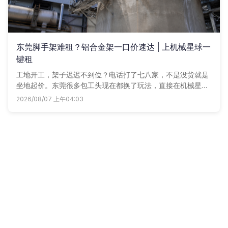
东莞脚手架难租？铝合金架一口价速达 | 上机械星球一
键租
工地开工，架子迟迟不到位？电话打了七八家，不是没货就是
坐地起价。东莞很多包工头现在都换了玩法，直接在机械星球
下单铝合金脚手架，全城一口价，配套轮子踏板全给你配齐，
2026/08/07 上午04:03
省心又省钱。