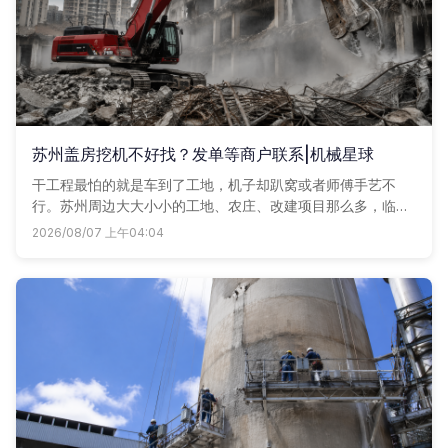
苏州盖房挖机不好找？发单等商户联系|机械星球
干工程最怕的就是车到了工地，机子却趴窝或者师傅手艺不
行。苏州周边大大小小的工地、农庄、改建项目那么多，临时
想找一台靠谱挖机，往往电话打了七八个还没着落。其实现在
2026/08/07 上午04:04
很多老板都在用机械星球发单，附近的车老板直接报价联系
你，省时又省心。