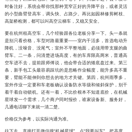
时备注好，系统会帮你找那种宽窄正好的
升降平台
，或者灵活
的小型
曲臂登高车
，调头快、占路少。再比如园林修剪树枝、
高架桥检测，都可以叫
高空云梯车
，又稳又安全。
要在杭州租高空车，几个经验跟各位老板分享一下。头一条就
是别只看价格，车型对路最重要——室内干活多，首选电动
升
降机
，没噪音、没尾气；室外不平整地面，必须用带支腿的
曲
臂车
。二一条，问清楚进场高度，有的车库限高两米，普通
高
空车
进不去，提前跟师傅说，他会带合适的矮底盘过来。第三
条，新手包工头最容易踩坑的是忽略作业幅度，能升多高不重
要，臂能不能伸到你想去的地方才关键。第四，杭州雨季多，
室外作业一定要和车老板确认设备防水等级和倾斜保护，别干
着干着自动锁机。还有一着，
不比价根本不知道底价
，在机械
星球发一个需求，几个商户同时报价，谁家设备新、服务好，
几通电话聊下来就一清二楚。
价格仅为参考，以实际沟通为准。
往下走，直接打开微信搜“机械星球”，点“我要叫车”，把高度、