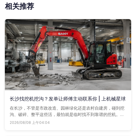
相关推荐
长沙找挖机挖沟？发单让师傅主动联系你 | 上机械星球
在长沙，不管是市政改造、园林绿化还是农村自建房，碰到挖
沟、破碎、整平这些活，最怕就是临时找不到靠谱的挖机。路
边等车不是没人接就是价格虚高。其实找挖机没那么麻烦，最
2026/08/08 上午04:04
省心的解决方案就是直接上机械星球，附近的挖机，都可以一
键租赁。随手发个单子，让车老板主动来报价，谁家车好、价