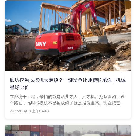
实在，一目了然。
廊坊挖沟找挖机太麻烦？一键发单让师傅联系你 | 机械
星球比价
在廊坊干工程，最怕的就是活儿等人、人等机。挖条管沟、破
个路面，临时找挖机不是被放鸽子就是报价虚高。现在把需求
甩到机械星球上，附近车老板自己来报价，谁实在用谁。
2026/08/08 上午04:04