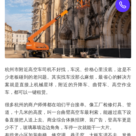
杭州市
附近
高空车
司机不好找，车况、价格心里没底，这是不
少老板碰到的老问题。其实找车没那么麻烦，最省心的解决方
案就是直接上机械星球，附近的
升降车
、
曲臂车
、
高空作业
车
，都可以一键租赁。
很多杭州的商户师傅都在咱们平台接单。像工厂检修灯具、管
道，十几米的高度，叫一台
曲臂高空车
最利索，能越过底下设
备直接把人送上去。商业综合体换招牌、装广告，
登高车
更是
少不了，玻璃幕墙边边角角，车停一次就能干一大片。
有些老小区加装电梯、修空调，巷子窄、大板车进不去，发单