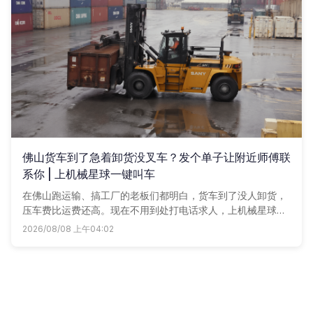
佛山货车到了急着卸货没叉车？发个单子让附近师傅联
系你 | 上机械星球一键叫车
在佛山跑运输、搞工厂的老板们都明白，货车到了没人卸货，
压车费比运费还高。现在不用到处打电话求人，上机械星球发
个用车单子，附近叉车师傅立马给你回电话，多比两家，谁划
2026/08/08 上午04:02
算用谁。