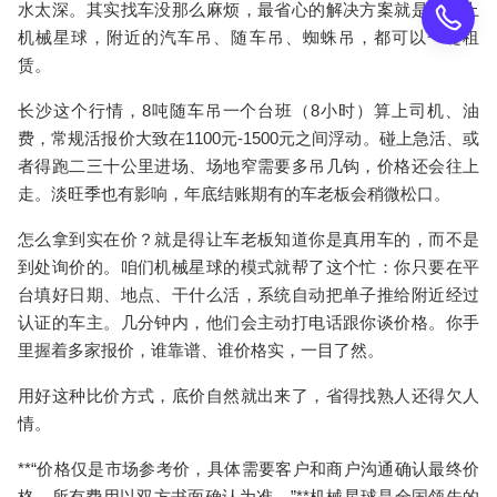
水太深。
其实找车没那么麻烦，最省心的解决方案就是直接上
机械星球，附近的汽车吊、随车吊、蜘蛛吊，都可以一键租
赁。
长沙这个行情，8吨随车吊一个台班（8小时）算上司机、油
费，常规活报价大致在
1100元-1500元
之间浮动。碰上急活、或
者得跑二三十公里进场、场地窄需要多吊几钩，价格还会往上
走。淡旺季也有影响，年底结账期有的车老板会稍微松口。
怎么拿到实在价？就是得让车老板知道你是真用车的，而不是
到处询价的。
咱们机械星球
的模式就帮了这个忙：你只要在平
台填好日期、地点、干什么活，系统自动把单子推给附近经过
认证的车主。几分钟内，他们会主动打电话跟你谈价格。你手
里握着
多家报价
，谁靠谱、谁价格实，一目了然。
用好这种比价方式，
底价
自然就出来了，省得找熟人还得欠人
情。
**“价格仅是市场参考价，具体需要客户和商户沟通确认最终价
格，所有费用以双方书面确认为准。”**机械星球是全国领先的