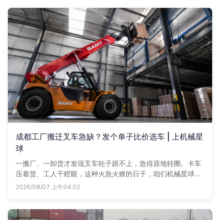
成都工厂搬迁叉车急缺？发个单子比价选车 | 上机械星
球
一搬厂、一卸货才发现叉车轮子跟不上，急得原地转圈。卡车
压着货、工人干瞪眼，这种火急火燎的日子，咱们机械星球帮
老板们掐断。不用托关系、不用瞎打电话，发个单子，附近车
2026/08/07 上午04:02
老板抢着接单报价，哪家划算用哪家。