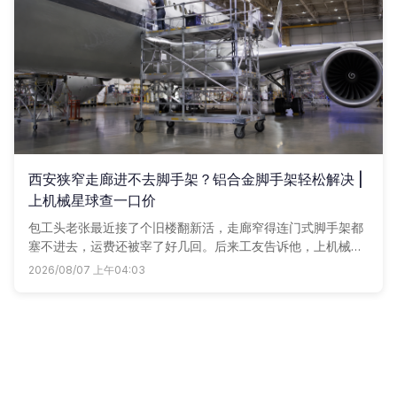
西安狭窄走廊进不去脚手架？铝合金脚手架轻松解决 |
上机械星球查一口价
包工头老张最近接了个旧楼翻新活，走廊窄得连门式脚手架都
塞不进去，运费还被宰了好几回。后来工友告诉他，上机械星
球租铝合金脚手架，全城一口价，轮子踏板全配齐，手机点一
2026/08/07 上午04:03
点直接送到工地，再没误过事。