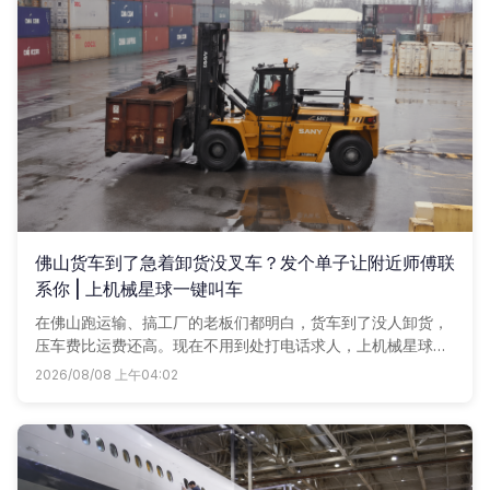
佛山货车到了急着卸货没叉车？发个单子让附近师傅联
系你 | 上机械星球一键叫车
在佛山跑运输、搞工厂的老板们都明白，货车到了没人卸货，
压车费比运费还高。现在不用到处打电话求人，上机械星球发
个用车单子，附近叉车师傅立马给你回电话，多比两家，谁划
2026/08/08 上午04:02
算用谁。