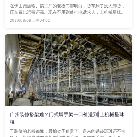
在佛山跑运输、搞工厂的老板们都明白，货车到了没人卸货，
压车费比运费还高。现在不用到处打电话求人，上机械星球发
个用车单子，附近叉车师傅立马给你回电话，多比两家，谁划
2026/08/08 上午04:02
算用谁。
广州装修搭架难？门式脚手架一口价送到|上机械星球
租
干装修的老板都懂，最怕架子租贵了、送来的锈迹斑斑还不带