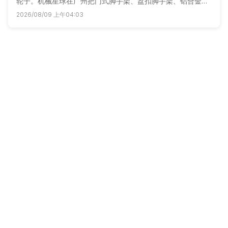
轮子。机械星球在广州把门式脚手架、盘扣脚手架、铝合金架
子全做成明码一口价，手机下单极速配到工地，不扯皮不加
2026/08/09 上午04:03
价。
Copyright ©
2026
要务（深圳）科技有限公司 版权所有
粤ICP备2021151392号