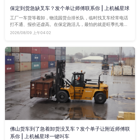
保定到货急缺叉车？发个单让师傅联系你 | 上机械星球
工厂一车货等着卸，物流园货台排长队，临时找叉车经常电话
打不通、报价还虚高。在保定跑活儿，最怕的就是旺季扎堆，
淡季又没单。咱们机械星球看准了这老难题，把附近的叉车师
2026/08/09 上午04:02
傅聚到一起，你动动手指发个需求，自然有人来给你报价。
佛山货车到了急着卸货没叉车？发个单子让附近师傅联
系你 | 上机械星球一键叫车