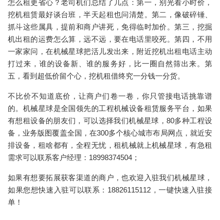
怎么租更省心？老司机们总结了几点：第一，别光看小时价，
挖机租赁
最好谈台班，半天起租也问清楚。第二，像破碎锤、
抓斗这些属具，提前和商户讲死，免得临时加价。第三，
挖掘
机出租
的运费怎么算，远不远，要在电话里咬死。第四，不用
一家家问，在机械星球把活儿发出来，
附近挖机出租电话
主动
打过来，谁的设备新、谁的服务好，比一圈自然筛出来。第
五，看到超低价留个心，
挖机租借
终究一分钱一分货。
不比价不知道底价，让商户们卷一卷，你只管接电话挑靠谱
的。机械星球是全国领先的工程机械设备租赁服务平台，如果
有想租设备的朋友们，可以选择我们机械星球，80多种工程设
备，业务版图覆盖全国，在300多个核心城市布局网点，就近安
排设备，租啥都有，全程无忧，租机械就上机械星球，有急租
需求可以联系客户经理：18998374504；
如果有想要拓展获客渠道的商户，也欢迎入驻我们机械星球，
如果您想快速入驻可以联系：18826115112，一键快速入驻接
单！