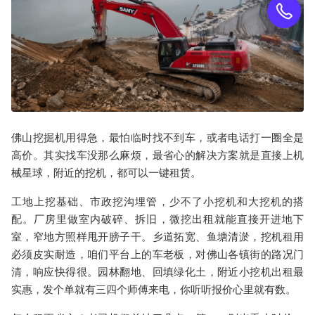
佛山
挖掘机
用得急，最怕临时找不到车，或者电话打一圈全是
高价。其实找车没那么麻烦，最省心的解决方案就是直接上机
械星球，附近的
挖机
，都可以一键租赁。
工地上挖基础、市政挖沟埋管，少不了
小挖机
和
大挖机
的搭
配。厂房里做室内破碎、拆旧，
微挖出租
就能直接开进地下
室，窄地方照样甩开膀子干。乡道拓宽、鱼塘清淤，
挖机租用
必须皮实耐造，咱们平台上的车老板，对佛山各镇街的路况门
清，响应快得很。园林翻地、回填绿化土，
附近小挖机出租
最
实惠，发个单就有三四个师傅来电，你听听报价心里就有数。