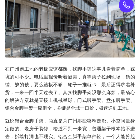
在
广州
跑工地的老板应该都熟，找
脚手架
这事儿看着简单，踩
坑的可不少。电话里报价听着挺美，真等架子拉到现场，锈的
锈、缺的缺，要么踏板不够、轮子一推就卡，最后还得求着补
货，一来一回半天过去了。其实找
脚手架
没那么麻烦，最省心
的解决方案就是直接上
机械星球
，门式
脚手架
、盘扣
脚手架
、
铝合金脚手架
一应俱全，关键是
全城一口价
，极速送到工地。
就说
铝合金脚手架
，简直是为
广州
那些狭窄走廊、小空间量身
定做的。老房子装修，楼道不到一米宽，普通架子根本抬不进
去，拆墙打洞也不现实。
铝合金脚手架
单件轻，一个人能拎起