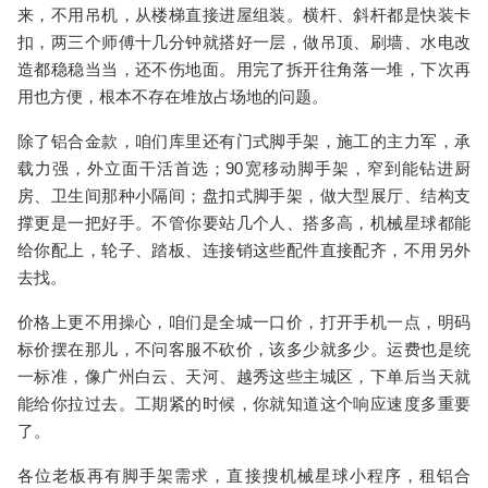
来，不用吊机，从楼梯直接进屋组装。横杆、斜杆都是快装卡
扣，两三个师傅十几分钟就搭好一层，做吊顶、刷墙、水电改
造都稳稳当当，还不伤地面。用完了拆开往角落一堆，下次再
用也方便，根本不存在堆放占场地的问题。
除了铝合金款，咱们库里还有
门式脚手架
，施工的主力军，承
载力强，外立面干活首选；
90宽移动脚手架
，窄到能钻进厨
房、卫生间那种小隔间；
盘扣式脚手架
，做大型展厅、结构支
撑更是一把好手。不管你要站几个人、搭多高，
机械星球
都能
给你配上，轮子、踏板、连接销这些配件直接配齐，不用另外
去找。
价格上更不用操心，咱们是
全城一口价
，打开手机一点，明码
标价摆在那儿，不问客服不砍价，该多少就多少。运费也是统
一标准，像
广州
白云、天河、越秀这些主城区，下单后当天就
能给你拉过去。工期紧的时候，你就知道这个响应速度多重要
了。
各位老板再有
脚手架
需求，直接搜
机械星球
小程序，租
铝合