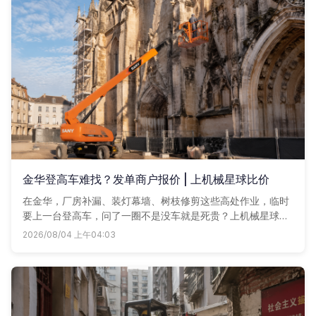
金华登高车难找？发单商户报价 | 上机械星球比价
在金华，厂房补漏、装灯幕墙、树枝修剪这些高处作业，临时
要上一台登高车，问了一圈不是没车就是死贵？上机械星球发
个单子，周边认证车老板直接给你打电话报价，谁价低车况好
2026/08/04 上午04:03
就用谁，省得自己瞎跑。