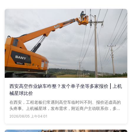
西安高空作业缺车咋整？发个单子坐等多家报价 | 上机
械星球比价
在西安，工程老板们常遇到高空车临时叫不到、报价还虚高的
头疼事。上机械星球，发布需求，附近商户主动联系你，多家
比价再拍板，省心不踩坑。
2026/08/05 上午04:01