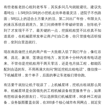
有些老板老担心租到老爷车，其实多问几句就能避坑。建议先
看吨位：1.5吨到3.5吨的
小挖机
走街串巷最灵活，进院子不伤路
面；5吨以上的适合土方量大的活。第二问出厂年份，年限太久
的液压系统容易泄力。第三问师傅带不带破碎管路，别等机子
到了才发现干不了。最关键的一点，
挖掘机租赁
不比价真不知
道底价，在机械星球发单让商户们自己卷，你只管接电话听报
价，坐到台里选就行。
现在南昌做
挖土机
的商户有一大批都入驻了我们平台，像红谷
滩、昌北、象湖、莲塘这些地方，发完单十分钟内准有电话进
来。不管你是
挖机租用
干两天零活，还是包月搞工程，都能匹
配到合适的车。不用再满大街问“
附近挖机出租电话
”，微信搜一
下机械星球，发个单子，后面的事让车老板们替你跑。
有活要干就别让机子耽误了，上
机械星球
，
挖机出租
就那么简
单。机械星球是全国领先的工程机械设备租赁服务平台，如果
有想租设备的朋友们，可以选择我们机械星球，80多种工程设
备，业务版图覆盖全国，在300多个核心城市布局网点，就近安