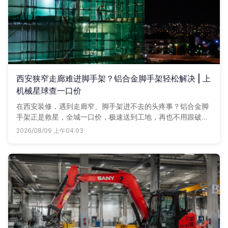
西安狭窄走廊难进脚手架？铝合金脚手架轻松解决 | 上
机械星球查一口价
在西安装修，遇到走廊窄、脚手架进不去的头疼事？铝合金脚
手架正是救星，全城一口价，极速送到工地，再也不用跟破损
钢架和隐形运费斗智斗勇。
2026/08/09 上午04:03