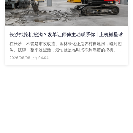
长沙找挖机挖沟？发单让师傅主动联系你 | 上机械星球
在长沙，不管是市政改造、园林绿化还是农村自建房，碰到挖
沟、破碎、整平这些活，最怕就是临时找不到靠谱的挖机。路
边等车不是没人接就是价格虚高。其实找挖机没那么麻烦，最
2026/08/08 上午04:04
省心的解决方案就是直接上机械星球，附近的挖机，都可以一
键租赁。随手发个单子，让车老板主动来报价，谁家车好、价
实在，一目了然。