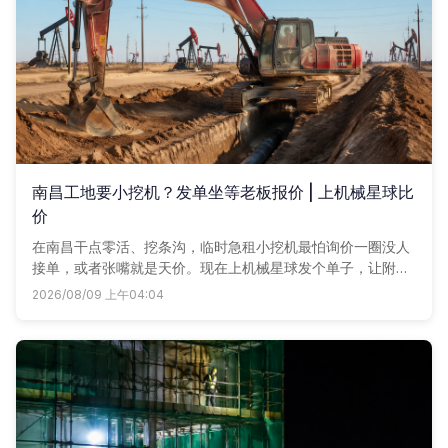
南昌工地要小挖机？发单坐等老板报价 | 上机械星球比
价
在南昌干点零活、挖条沟，临时急租小挖机最怕询价一圈没人
接单，或者张嘴就是天价。现在上机械星球发个单子，让附近
的车老板直接带着底价联系你，比三家再定，踏实。
2026/08/09 上午04:04