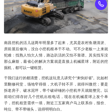
南昌挖机
的活儿这两年明显多了起来，尤其是农村鱼塘清淤、
房前屋后修沟，没台小挖机根本干不动。可不少老板一上来就
犯难：找熟人怕欠人情，路边趴活的又怕不靠谱。其实找车没
那么麻烦，最省心的解决方案就是直接上
机械星球
，附近的
挖
掘机
，都可以一键租赁。
干我们这行的都清楚，挖机这玩意儿讲究个“来快好省”。比如村
里翻修祠堂，场地窄得很，大机子转不开，就得叫
微挖
；要是
拆老房子、破水泥坪，带个破碎锤的
小挖机
半天就能整完。以
前咱们得存好几个
挖机出租电话
，现在在机械星球上发个单
子，
挖机租赁
需求一填，附近三五家商户马上联系你，报价、
吨位、带不带锤头，说得明明白白。