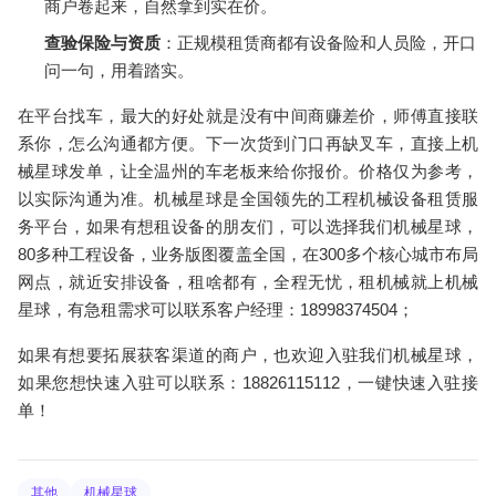
商户卷起来，自然拿到实在价。
查验保险与资质
：正规模租赁商都有设备险和人员险，开口
问一句，用着踏实。
在平台找车，最大的好处就是没有中间商赚差价，师傅直接联
系你，怎么沟通都方便。下一次货到门口再缺叉车，直接
上机
械星球发单
，让全温州的车老板来给你报价。价格仅为参考，
以实际沟通为准。机械星球是全国领先的工程机械设备租赁服
务平台，如果有想租设备的朋友们，可以选择我们机械星球，
80多种工程设备，业务版图覆盖全国，在300多个核心城市布局
网点，就近安排设备，租啥都有，全程无忧，租机械就上机械
星球，有急租需求可以联系客户经理：18998374504；
如果有想要拓展获客渠道的商户，也欢迎入驻我们机械星球，
如果您想快速入驻可以联系：18826115112，一键快速入驻接
单！
其他
机械星球