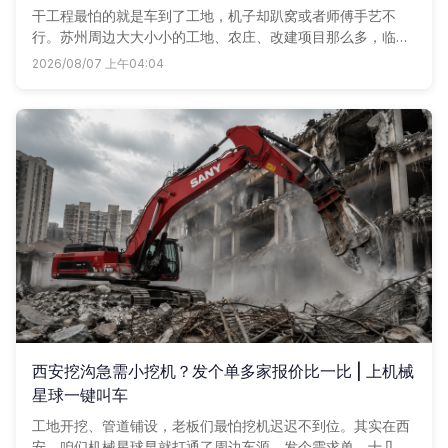
干工程最怕的就是车到了工地，机子却趴窝或者师傅手艺不
行。苏州周边大大小小的工地、农庄、改建项目那么多，临时
想找一台靠谱挖机，往往电话打了七八个还没着落。其实现在
2026/08/07 上午04:04
很多老板都在用机械星球发单，附近的车老板直接报价联系
你，省时又省心。
西安挖沟急需小挖机？发个单多家报价比一比 | 上机械
星球一键叫车
工地开挖、管道铺设，老板们最怕挖机迟迟不到位。其实在西
安，咱们机械星球早就打通了周边车源，发个需求单，十几家