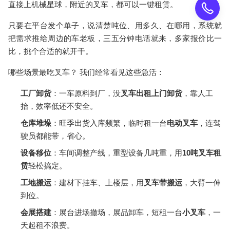
直接上机械星球，附近的
叉车
，都可以一键租赁。
只要在平台发个单子，说清楚吨位、用多久、在哪用，系统就
把需求推给周边的车老板，三五分钟电话就来，
多家报价比一
比
，挑个合适的就开干。
哪些场景最吃叉车？
我们经常看见这些急活：
工厂卸货
：一车原料到厂，没
叉车出租上门卸货
，靠人工
抬，效率低还不安全。
仓库堆垛
：旺季出货入库频繁，临时租一台
电动叉车
，连驾
驶员都能带，省心。
设备移位
：车间调整产线，重型设备几吨重，用
10吨叉车租
赁
轻松搞定。
工地搬运
：建材下挂车、上楼层，用
叉车带搬运
，大臂一伸
到位。
会展搭建
：展台进场撤场，展品卸车，短租一台
小叉车
，一
天起租不浪费。