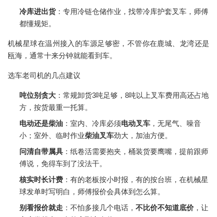
冷库进出货
：专用冷链仓储作业，找带冷库护套叉车，师傅
都懂规矩。
机械星球在温州接入的车源足够密，不管你在鹿城、龙湾还是
瓯海，通常十来分钟就能看到车。
选车老司机的几点建议
吨位别贪大
：常规卸货3吨足够，8吨以上叉车费用高还占地
方，按货最重一托算。
电动还是柴油
：室内、冷库必须
电动叉车
，无尾气、噪音
小；室外、临时作业
柴油叉车
劲大，加油方便。
问清自带属具
：纸卷活需要抱夹，桶装货要鹰嘴，提前跟师
傅说，免得车到了没法干。
核实时长计费
：有的老板按小时报，有的按台班，在机械星
球发单时写明白，师傅报价会具体到怎么算。
别看报价就走
：不怕多接几个电话，
不比价不知道底价
，让