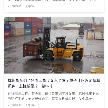
商户主动来报价，谁的车况好、谁的租金划算，一目了然。
2026/08/05 上午04:03
杭州货车到了急着卸货没叉车？发个单子让附近师傅联
系你 | 上机械星球一键叫车
在杭州跑工程、管仓库，最怕货车到了没叉车。临时找车要么
电话打不通，要么报价虚高。其实在机械星球，发个单子，附
近车老板直接报价，谁家合适用谁家，货不等人，车马上到。
2026/08/05 上午04:02